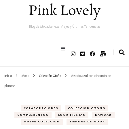
Pink Lovely
Blog de Moda, belleza, Viajes y Últimas Tendencias
Inicio
Moda
Colección Otoño
Vestido azul con cinturón de
plumas
COLABORACIONES
COLECCIÓN OTOÑO
COMPLEMENTOS
LOOK FIESTAS
NAVIDAD
NUEVA COLECCIÓN
TIENDAS DE MODA