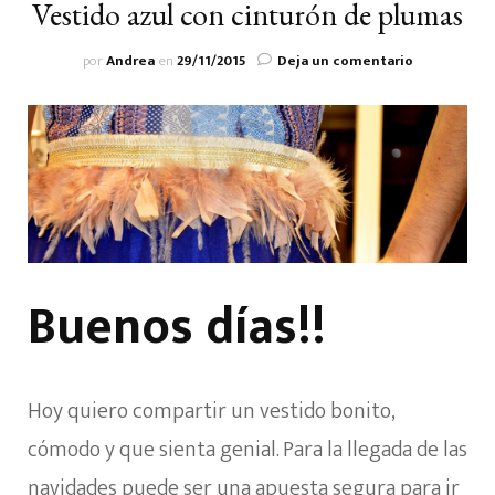
Vestido azul con cinturón de plumas
en
por
Andrea
en
29/11/2015
Deja un comentario
Vestido
azul
con
cinturón
de
plumas
Buenos días!!
Hoy quiero compartir un vestido bonito,
cómodo y que sienta genial. Para la llegada de las
navidades puede ser una apuesta segura para ir