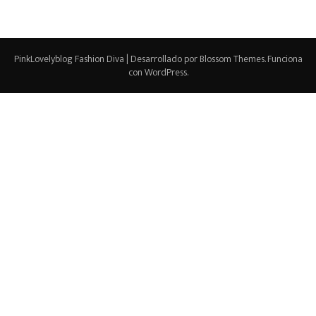
PinkLovelyblog
Fashion Diva | Desarrollado por
Blossom Themes
. Funciona
con
WordPress
.