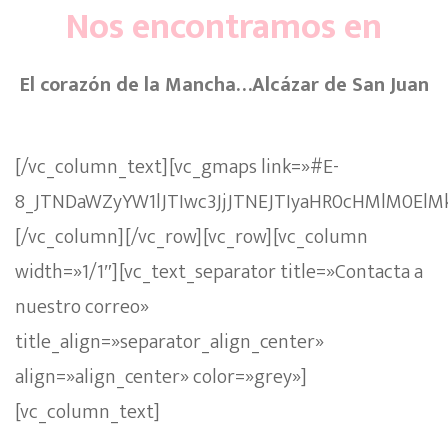
Nos encontramos en
El corazón de la Mancha…Alcázar de San Juan
[/vc_column_text][vc_gmaps link=»#E-
8_JTNDaWZyYW1lJTIwc3JjJTNEJTIyaHR0cHMlM0
[/vc_column][/vc_row][vc_row][vc_column
width=»1/1″][vc_text_separator title=»Contacta a
nuestro correo»
title_align=»separator_align_center»
align=»align_center» color=»grey»]
[vc_column_text]