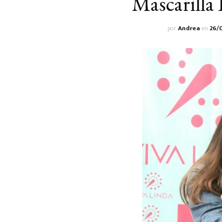
Mascarill
por
Andrea
en
26/