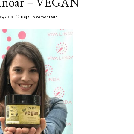
a Inoar – VEGAN
en
06/2018
Deja un comentario
Mascarilla
Inoar
–
VEGAN